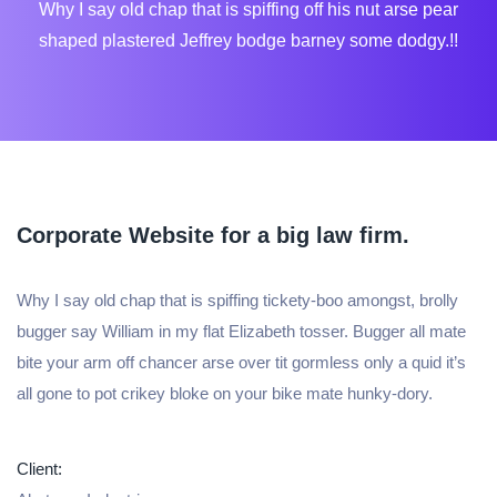
Why I say old chap that is spiffing off his nut arse pear
shaped plastered
Jeffrey bodge barney some dodgy.!!
Corporate Website for a big law firm.
Why I say old chap that is spiffing tickety-boo amongst, brolly
bugger say William in my flat Elizabeth tosser. Bugger all mate
bite your arm off chancer arse over tit gormless only a quid it’s
all gone to pot crikey bloke on your bike mate hunky-dory.
Client: