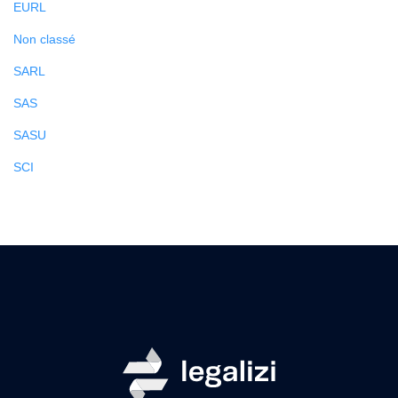
EURL
Non classé
SARL
SAS
SASU
SCI