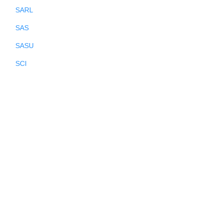
SARL
SAS
SASU
SCI
en formule
😎