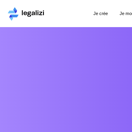
Je crée
Je mod