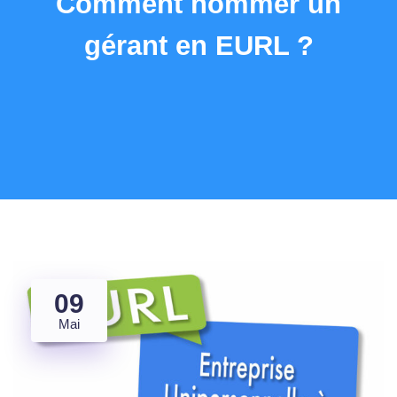
Comment nommer un
gérant en EURL ?
09
Mai