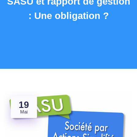
SASU et rapport de gestion
: Une obligation ?
19
Mai