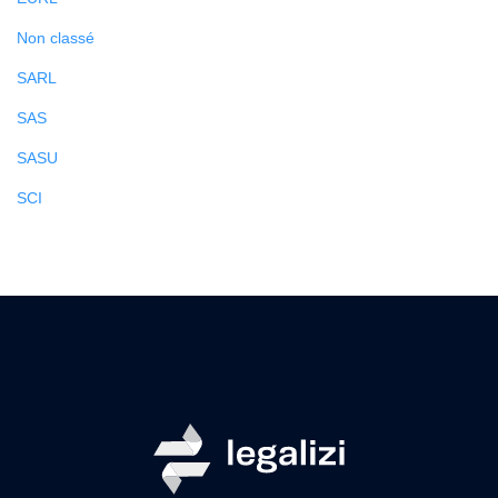
Non classé
SARL
SAS
SASU
SCI