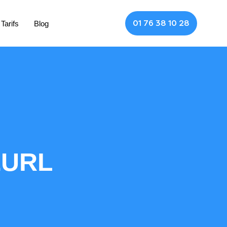
01 76 38 10 28
Tarifs
Blog
’EURL