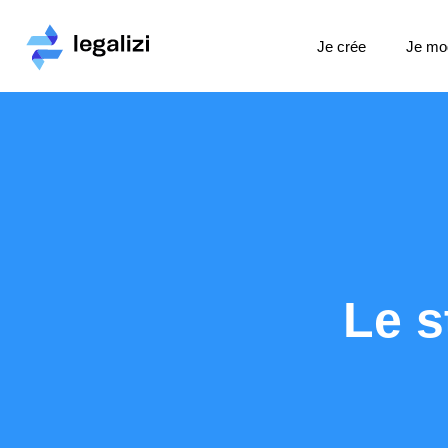
Je crée
Je mod
Le s