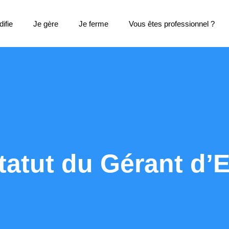
ifie
Je gère
Je ferme
Vous êtes professionnel ?
tatut du Gérant d