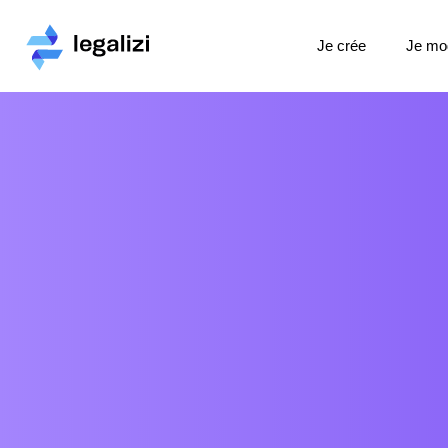
Je crée
Je mod