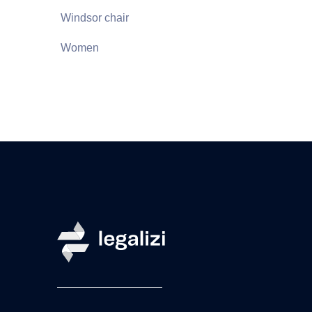
Windsor chair
Women