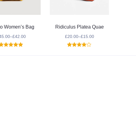
o Women’s Bag
Ridiculus Platea Quae
45.00
–
£
42.00
£
20.00
–
£
15.00
1
Noté
5.00
1
Noté
4.00
sur 5
sur 5
basé sur
basé
notation
sur
client
notation
client