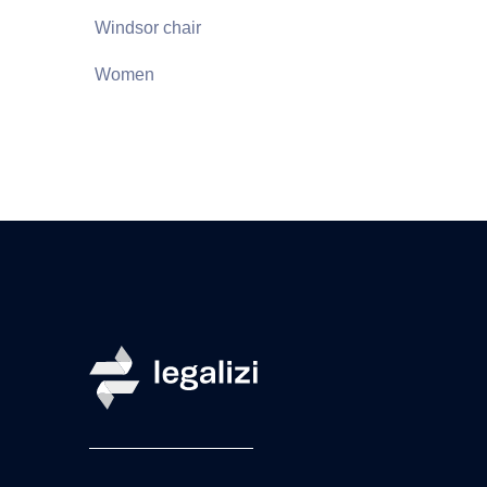
Windsor chair
Women