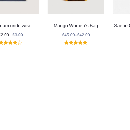
riam unde wisi
Mango Women’s Bag
Saepe 
£
2.00
£
3.00
£
45.00
–
£
42.00
2
Noté
4.00
1
Noté
5.00
sur 5
sur 5
basé
basé sur
sur
notation
notations
client
client