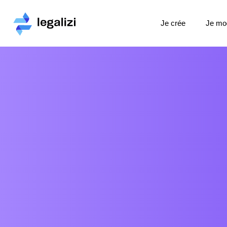
Je crée
Je mod