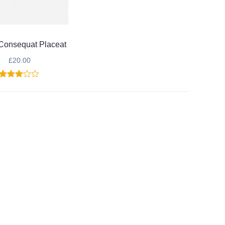
Consequat Placeat
£
20.00
1
Noté
3.00
sur 5
basé
sur
notation
client