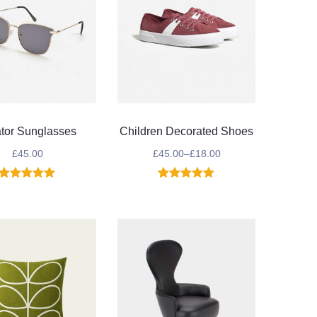
ator Sunglasses
Children Decorated Shoes
£
45.00
£
45.00
–
£
18.00
1
Noté
5.00
1
Noté
5.00
sur 5
sur 5
basé sur
basé sur
notation
notation
client
client