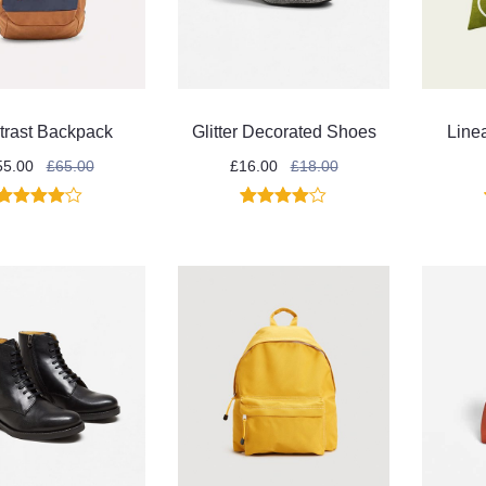
trast Backpack
Glitter Decorated Shoes
Line
55.00
£
65.00
£
16.00
£
18.00
1
Noté
4.00
1
Noté
4.00
sur 5
sur 5
basé
basé
sur
sur
Je crée ma SAS 
S en formule Standard
notation
notation
Premium 
🤩
client
client