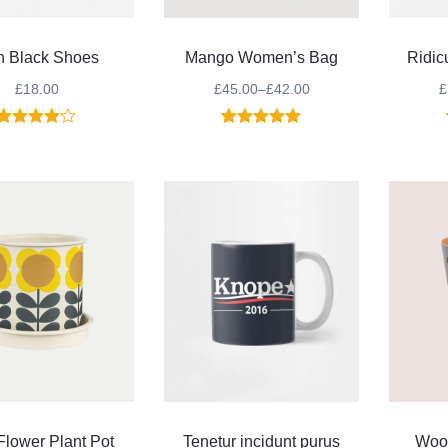
 Black Shoes
Mango Women’s Bag
Ridic
£
18.00
£
45.00
–
£
42.00
£
1
Noté
4.00
1
Noté
5.00
sur 5
sur 5
basé
basé sur
sur
notation
notation
client
client
Flower Plant Pot
Tenetur incidunt purus
Woo