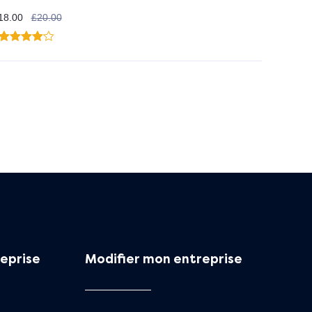
18.00
£
20.00
1
Noté
4.00
sur 5
basé
sur
notation
client
eprise
Modifier mon entreprise