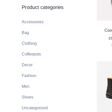
Product categories
Accessories
Con
Bag
£
Clothing
Coffeepots
Je crée ma SA
Decor
Fashion
Men
Shoes
Uncategorized