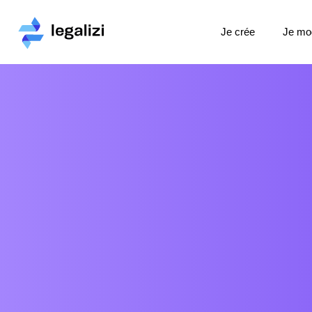
Je crée
Je mod