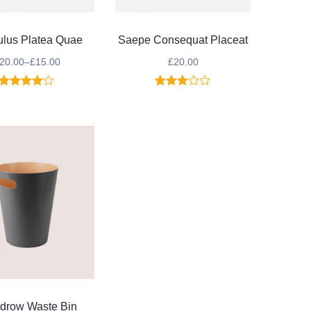
ulus Platea Quae
Saepe Consequat Placeat
20.00
–
£
15.00
£
20.00
1
Noté
4.00
1
Noté
sur 5
3.00
basé
sur 5
sur
basé
notation
sur
client
notation
client
drow Waste Bin